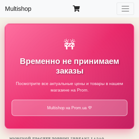
Multishop
🚧
Временно не принимаем
заказы
Посмотрите все актуальные цены и товары в нашем
магазине на Prom.
Multishop на Prom.ua 💜