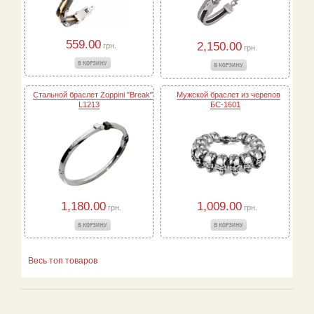
559.00
2,150.00
грн.
грн.
Стальной браслет Zoppini "Break"
Мужской браслет из черепов
L1213
БС-1601
1,180.00
1,009.00
грн.
грн.
Весь топ товаров