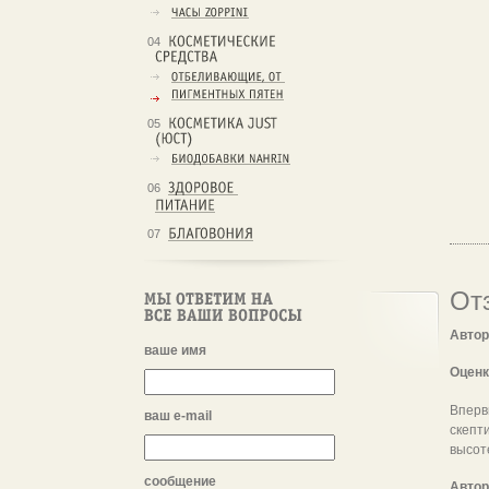
04
05
06
07
От
Автор
ваше имя
Оценк
Вперв
ваш e-mail
скепт
высот
сообщение
Автор