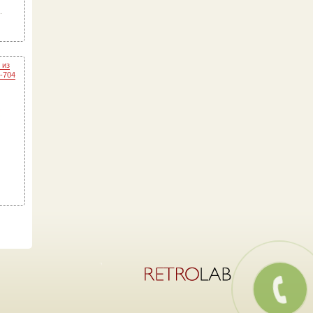
.
 из
-704