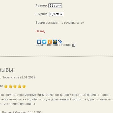
Размер:
Ширина:
Время доставки: в течении суток
Назад
Задать вопрос о товаре
зывы:
:
Посетитель 22.01.2019
а:
ые покупал себе мужскую бижутерию, как более бюджетный вариант. Ранее
ически относился к подобного рода украшениям. Смотрится дорого и качество
е. Без единой царапины.
:
Дмитрий Фесенко 14.11.2011