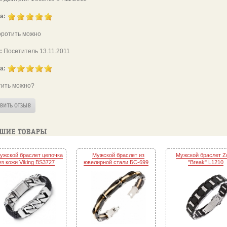
а:
коротить можно
:
Посетитель 13.11.2011
а:
тить можно?
ужской браслет цепочка
Мужской браслет из
Мужской браслет Zo
из кожи Viking BS3727
ювелирной стали БС-699
"Break" L1210