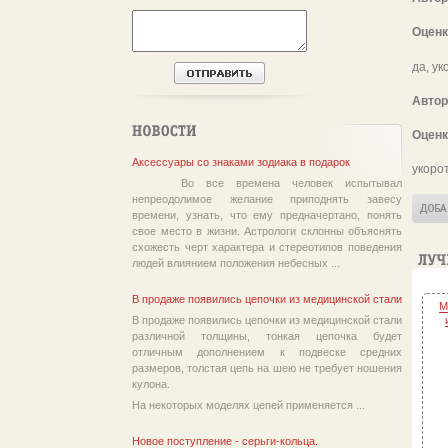
Оценк
да, у
Автор
Оценк
Аксессуары со знаками зодиака в подарок
укоро
Во все времена человек испытывал
непреодолимое желание приподнять завесу
времени, узнать, что ему предначертано, понять
свое место в жизни. Астрологи склонны объяснять
схожесть черт характера и стереотипов поведения
людей влиянием положения небесных ...
В продаже появились цепочки из медицинской стали
М
В продаже появились цепочки из медицинской стали
различной толщины, тонкая цепочка будет
отличным дополнением к подвеске средних
размеров, толстая цепь на шею не требует ношения
кулона.
На некоторых моделях цепей применяется ...
Новое поступление - серьги-кольца.