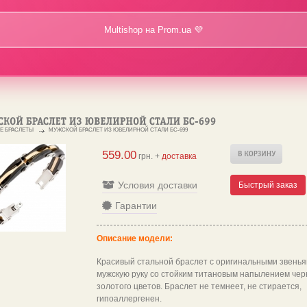
Multishop на Prom.ua 💜
Е БРАСЛЕТЫ
МУЖСКОЙ БРАСЛЕТ ИЗ ЮВЕЛИРНОЙ СТАЛИ БС-699
559.00
грн. +
доставка
Условия доставки
Быстрый заказ
Гарантии
Описание модели:
Красивый стальной браслет с оригинальными звенья
мужскую руку со стойким титановым напылением чер
золотого цветов. Браслет не темнеет, не стирается,
гипоаллергенен.