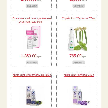
Осветляющий гель для нежных
Спрей Just "Эукасол" 75мл
участков тела 60ml
1,850.00
765.00
грн.
грн.
Крем Just Можжевельник 60мл
Крем Just Лаванда 60мл