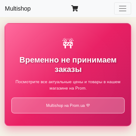
Multishop
🚧
Временно не принимаем
заказы
Посмотрите все актуальные цены и товары в нашем
магазине на Prom.
Multishop на Prom.ua 💜