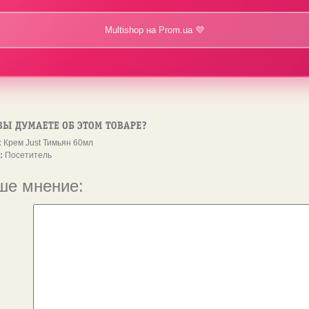
Multishop на Prom.ua 💜
:
Крем Just Тимьян 60мл
:
Посетитель
ше мнение: