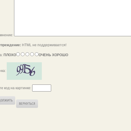
мнение:
преждение:
HTML не поддерживается!
а:
ПЛОХО
ОЧЕНЬ ХОРОШО
нка:
те код на картинке: