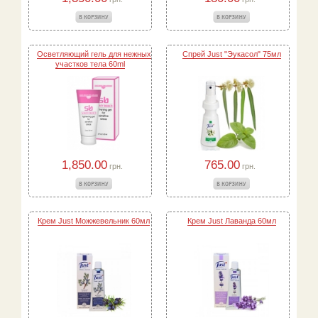
Осветляющий гель для нежных
Спрей Just "Эукасол" 75мл
участков тела 60ml
1,850.00
765.00
грн.
грн.
Крем Just Можжевельник 60мл
Крем Just Лаванда 60мл