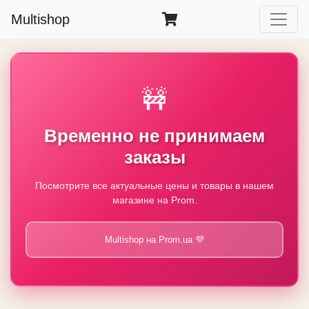
Multishop
🚧
Временно не принимаем
заказы
Посмотрите все актуальные цены и товары в нашем
магазине на Prom.
Multishop на Prom.ua 💜