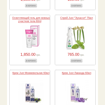
Осветляющий гель для нежных
Спрей Just "Эукасол" 75мл
участков тела 60ml
1,850.00
765.00
грн.
грн.
Крем Just Можжевельник 60мл
Крем Just Лаванда 60мл