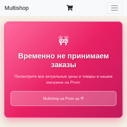
Multishop
🚧
Временно не принимаем
заказы
Посмотрите все актуальные цены и товары в нашем
магазине на Prom.
Multishop на Prom.ua 💜