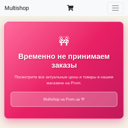
Multishop
🚧
Временно не принимаем
заказы
Посмотрите все актуальные цены и товары в нашем
магазине на Prom.
Multishop на Prom.ua 💜