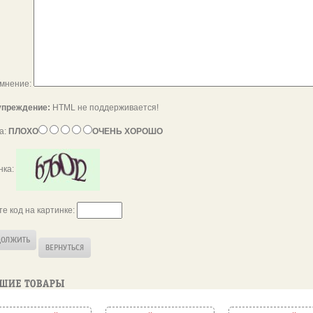
мнение:
преждение:
HTML не поддерживается!
а:
ПЛОХО
ОЧЕНЬ ХОРОШО
нка:
те код на картинке: