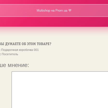
Multishop на Prom.ua 💜
:
Подарочная коробочка 001
:
Посетитель
ше мнение: