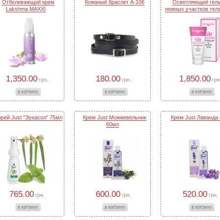
Отбеливающий крем
Кожаный браслет A-106
Осветляющий гель
Lakshma MAXXI
нежных участков тела
1,350.00
180.00
1,850.00
грн.
грн.
грн
рей Just "Эукасол" 75мл
Крем Just Можжевельник
Крем Just Лаванда
60мл
765.00
600.00
520.00
грн.
грн.
грн.