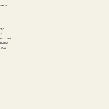
ения,
сто
и -
бы, шеи
льное
куса