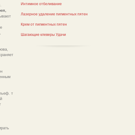
Интимное отбеливание
.
ея,
Лазерное удаление пигментных пятен
зывают
Крем от пигментных пятен
е
,
Шагающие клеверы Удачи
ова,
храняет
ен
денным
льеф. т
й
т
ирать