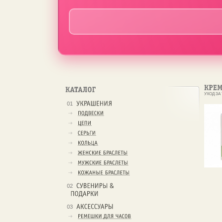
УХОД ЗА
01
02
03