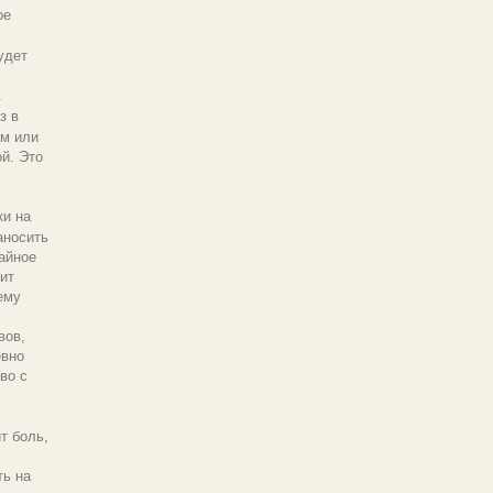
ое
удет
.
з в
ем или
й. Это
ки на
аносить
айное
ит
ему
вов,
евно
во с
т боль,
ть на