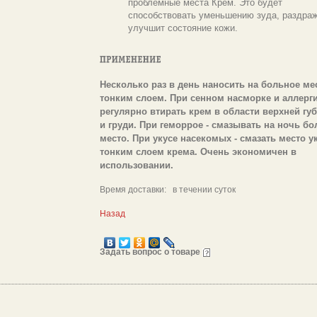
проблемные места Крем. Это будет
способствовать уменьшению зуда, раздраж
улучшит состояние кожи.
Несколько раз в день наносить на больное ме
тонким слоем. При сенном насморке и аллерги
регулярно втирать крем в области верхней гу
и груди. При геморрое - смазывать на ночь бо
место. При укусе насекомых - смазать место у
тонким слоем крема. Очень экономичен в
использовании.
Время доставки: в течении суток
Назад
Задать вопрос о товаре