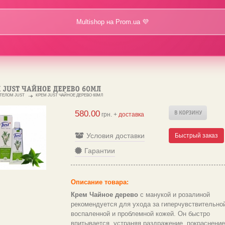
Multishop на Prom.ua 💜
 ТЕЛОМ JUST
КРЕМ JUST ЧАЙНОЕ ДЕРЕВО 60МЛ
580.00
грн. +
доставка
Условия доставки
Быстрый заказ
Гарантии
Описание товара:
Крем Чайное дерево
с манукой и розалиной
рекомендуется для ухода за гиперчувствительной
воспаленной и проблемной кожей. Он быстро
впитывается, устраняя раздражение, покраснение