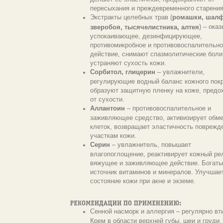
пересыхания и преждевременного старения
Экстракты целебных трав (
ромашки, шалф
) – ока
зверобоя, тысячелистника, алтея
успокаивающее, дезинфицирующее,
противомикробное и противовоспалительно
действие, снимают спазмолитические боли
устраняют сухость кожи.
Сорбитол, глицерин
– увлажнители,
регулирующие водный баланс кожного покр
образуют защитную пленку на коже, предо
от сухости.
Аллантоин
– противовоспалительное и
заживляющее средство, активизирует обм
клеток, возвращает эластичность повреж
участкам кожи.
Cерин
– увлажнитель, повышает
влагопоглощение, реактивирует кожный ре
вяжущее и заживляющее действие. Богаты
источник витаминов и минералов. Улучшае
состояние кожи при акне и экземе.
Сенной насморк и аллергия – регулярно вт
Крем в области верхней губы, шеи и груди.