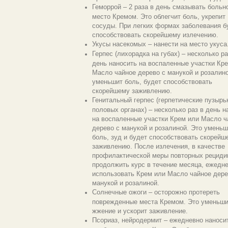
Геморрой – 2 раза в день смазывать больн
место Кремом. Это облегчит боль, укрепит
сосуды. При легких формах заболевания б
способствовать скорейшему излечению.
Укусы насекомых – нанести на место укуса
Герпес (лихорадка на губах) – несколько ра
день наносить на воспаленные участки Кр
Масло чайное дерево с манукой и розалино
уменьшит боль, будет способствовать
скорейшему заживлению.
Генитальный герпес (герпетические пузырь
половых органах) – несколько раз в день н
на воспаленные участки Крем или Масло ч
дерево с манукой и розалиной. Это уменьш
боль, зуд и будет способствовать скорейш
заживлению. После излечения, в качестве
профилактической меры повторных рециди
продолжить курс в течение месяца, ежедн
использовать Крем или Масло чайное дере
манукой и розалиной.
Солнечные ожоги – осторожно протереть
поврежденные места Кремом. Это уменьши
жжение и ускорит заживление.
Псориаз, нейродермит – ежедневно наноси