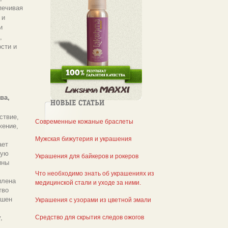
печивая
 и
и
,
сти и
ва,
ствие,
Современные кожаные браслеты
жение,
Мужская бижутерия и украшения
ает
ную
Украшения для байкеров и рокеров
ины
Что необходимо знать об украшениях из
илена
медицинской стали и уходе за ними.
тво
чшен
Украшения с узорами из цветной эмали
,
Средство для скрытия следов ожогов