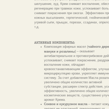
шелушение, зуд. Крем снимает воспаление, обес
регенерацию при травмах кожи, успокаивает боль
снимает покраснения при ожогах. Эффективен пр
кожных высыпаниях, герпетической, гнойничковой
угревой сыпи, прыщах, порезах, ссадинах, опрело
т.д.
Композиция эфирных масел (
чайного дере
) – оказывает
мануки и розалины
антибактериальное и противогрибковое дей
успокаивает, снимает покраснение, раздра
воспаление кожи, обладает
кровоостанавливающим эффектом, улучш
микроциркуляцию крови, укрепляет иммун
систему. За счет добавления Масла розал
увеличено общее количество активной
субстанции, расширен спектр действия, ус
эффективность, увеличено общее количес
косметических веществ, существенно улу
аромат Крема.
Соевое и кукурузное масла
– питают кожу
делают ее эластичной, предохраняют от