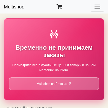
Multishop
🚧
Временно не принимаем
заказы
Посмотрите все актуальные цены и товары в нашем
магазине на Prom.
Multishop на Prom.ua 💜