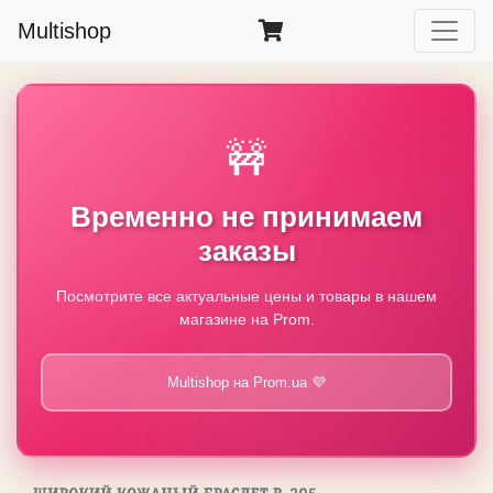
Multishop
🚧
Временно не принимаем
заказы
Посмотрите все актуальные цены и товары в нашем
магазине на Prom.
Multishop на Prom.ua 💜