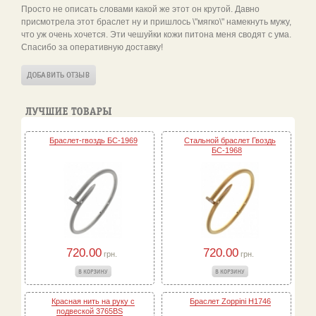
Просто не описать словами какой же этот он крутой. Давно
присмотрела этот браслет ну и пришлось \"мягко\" намекнуть мужу,
что уж очень хочется. Эти чешуйки кожи питона меня сводят с ума.
Спасибо за оперативную доставку!
Браслет-гвоздь БС-1969
Стальной браслет Гвоздь
БС-1968
720.00
720.00
грн.
грн.
Красная нить на руку с
Браслет Zoppini H1746
подвеской 3765BS