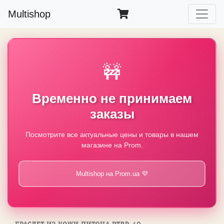
Multishop
🚧
Временно не принимаем
заказы
Посмотрите все актуальные цены и товары в нашем
магазине на Prom.
Multishop на Prom.ua 💜