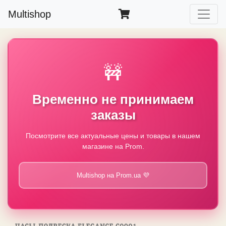
Multishop
🚧
Временно не принимаем
заказы
Посмотрите все актуальные цены и товары в нашем
магазине на Prom.
Multishop на Prom.ua 💜