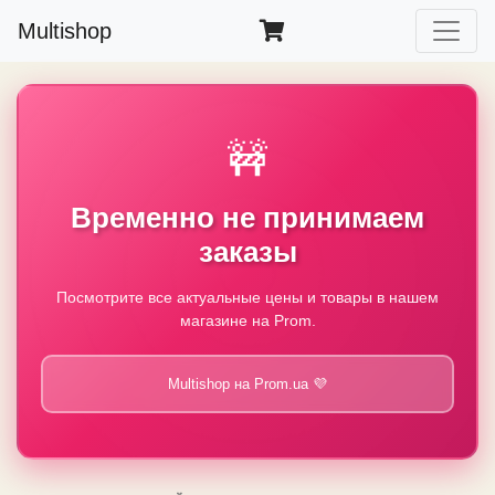
Multishop
🚧
Временно не принимаем
заказы
Посмотрите все актуальные цены и товары в нашем
магазине на Prom.
Multishop на Prom.ua 💜